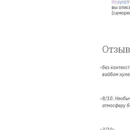
Искусст
вы опис
(саморе
Отзы
без контекст
вайбом нуле
8/10. Необыч
атмосферу б
3/10