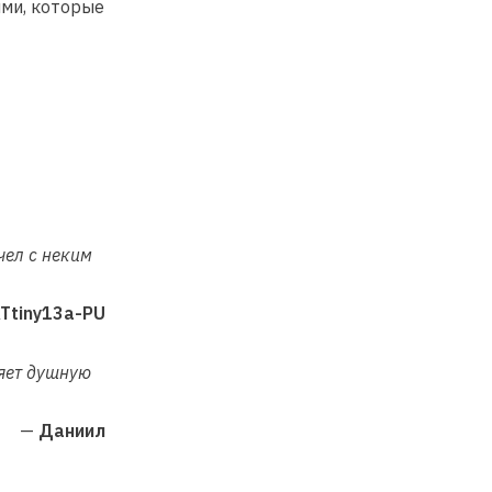
ми, которые
чел с неким
Ttiny13a-PU
ляет душную
—
Даниил