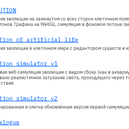
(откроется
UTION
в
ия эволюции на замкнутом со всех сторон клеточном поле
новой
агонов. Графика на WebGL, симуляция в фоновом потоке (в
вкладке)
(откроется
tion of artificial life
в
ия эволюции в клеточном мире с редактором существ и и
новой
вкладке)
(откроется
tion simulator v1
в
вая веб-симуляция эволюции с видом сбоку (как в аквариу
новой
вано реалистичное затухание света, проходящего через 
тствия.
вкладке)
(откроется
tion simulator v2
в
ированная и слегка обновлённая версия первой симуляции
новой
вкладке)
(откроется
alogue
в