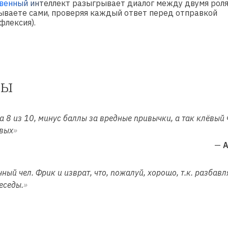
венный интеллект
разыгрывает диалог между двумя роля
новой
ываете сами, проверяя каждый ответ перед отправкой
флексия).
вкладке)
вы
а 8 из 10, минус баллы за вредные привычки, а так клёвый 
вых
—
A
ный чел. Фрик и изврат, что, пожалуй, хорошо, т.к. разбав
еседы.