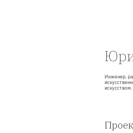
Юри
Инженер, ра
искусствен
искусством.
Прое