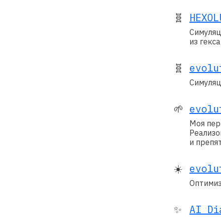
🧬
HEXOL
Симуляц
из гекс
🧬
evolu
Симуляц
🌱
evolu
Моя пер
Реализо
и препя
☀️
evolu
Оптимиз
✨
AI Di