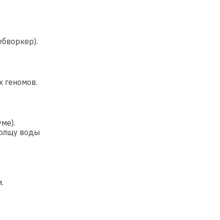
ебворкер).
х геномов.
ме).
толщу воды
.